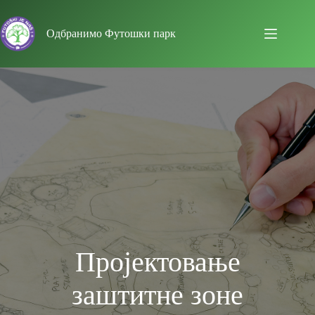
Skip
to
content
Одбранимо Футошки парк
Пројектовање
заштитне зоне