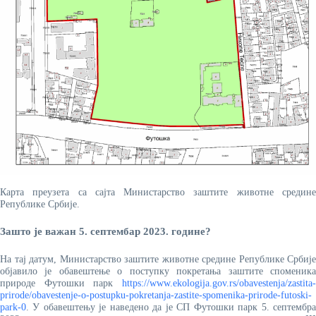
Карта преузета са сајта Министарство заштите животне средине
Републике Србије.
Зашто је важан 5. септембар 2023. године?
На тај датум, Министарство заштите животне средине Републике Србије
објавило је обавештење о поступку покретања заштите споменика
природе Футошки парк
https://www.ekologija.gov.rs/obavestenja/zastita-
prirode/obavestenje-o-postupku-pokretanja-zastite-spomenika-prirode-futoski-
park-0
. У обавештењу је наведено да је СП Футошки парк 5. септембра