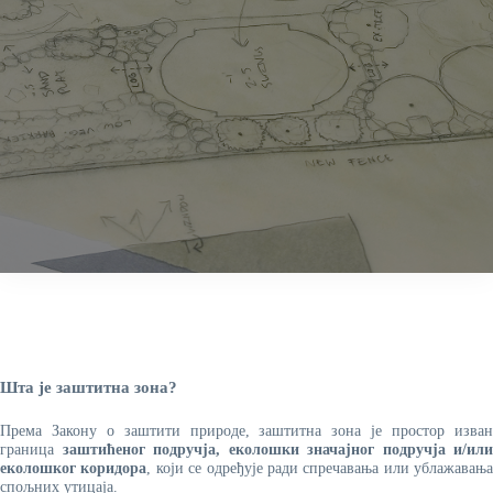
Шта је заштитна зона?
Према Закону о заштити природе, заштитна зона је простор изван
граница
заштићеног подручја, еколошки значајног подручја и/или
еколошког коридора
, који се одређује ради спречавања или ублажавања
спољних утицаја.