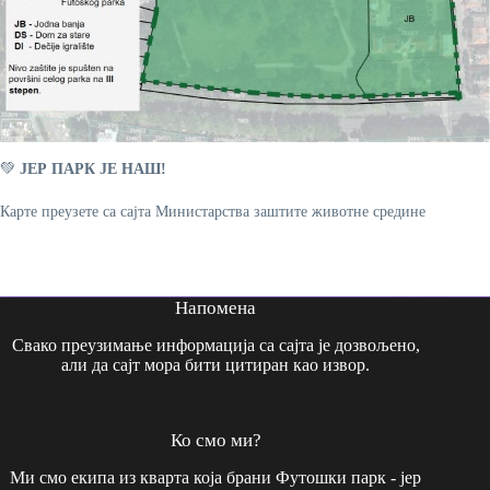
💚
ЈЕР ПАРК ЈЕ НАШ!
Карте преузете са сајта Министарства заштите животне средине
Напомена
Свако преузимање информација са сајта је дозвољено,
али да сајт мора бити цитиран као извор.
Ко смо ми?
Ми смо екипа из кварта која брани Футошки парк - јер