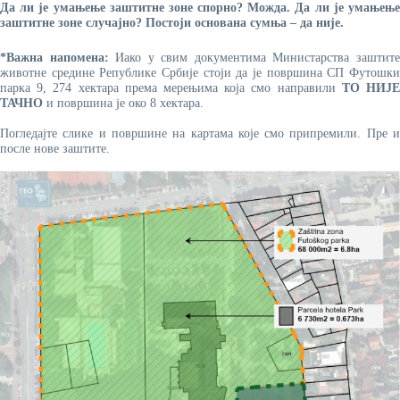
Да ли је умањење заштитне зоне спорно? Можда. Да ли је умањење
заштитне зоне случајно? Постоји основана сумња – да није.
*Важна напомена:
Иако у свим документима Министарства заштит
животне средине Републике Србије стоји да је површина СП Футошки
парка 9, 274 хектара према мерењима која смо направили
ТО НИЈ
ТАЧНО
и површина је око 8 хектара.
Погледајте слике и површине на картама које смо припремили. Пре и
после нове заштите.