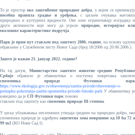
То је простор
око заштићеног природног добра
, у којем се примењуј
посебна правила градње и уређења
, с циљем очувања његових
природних и културних вредности. Ове зоне ограничавају изградњу и
друге активности које могу да угрозе
природне, историјске или
еколошке карактеристике подручја
.
Парк је први пут стављен под заштиту 2006. године
, на основу одлук
објављене у Службеном листу Новог Сада (број 18/2006 од 20.06.2006.).
Зашто је важан 21. јануар 2022. године?
На тај датум,
Министарство заштите животне средине Републик
Србије
објавило је обавештење о поступку покретања заштите
споменика природе Футошки парк
https://www.ekologija.gov.rs/obavestenja/zastita-prirode/obavestenje-o-
postupku-pokretanja-zastite-spomenika-prirode-futoski-park
У обавештењу је
наведено да је
СП Футошки парк
поново
стављен под заштиту као
споменик природе III степена
.
У циљу ублажавања негативних утицаја средине на природно добро, око
споменика природе је одређена
заштитна зона површине од 10 ha 72 
99 m2
(КО Нови Сад I).
На слици преузетој са сајта Министарства заштите животне средине